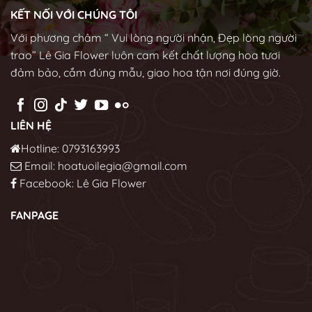
KẾT NỐI VỚI CHÚNG TÔI
Với phương châm “ Vui lòng người nhận, Đẹp lòng người
trao” Lê Gia Flower luôn cam kết chất lượng hoa tươi
đảm bảo, cắm đúng mẫu, giao hoa tận nơi đúng giờ.
LIÊN HỆ
Hotline: 0793163993
Email: hoatuoilegia@gmail.com
Facebook:
Lê Gia Flower
FANPAGE