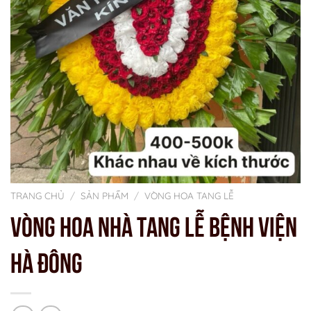
TRANG CHỦ
/
SẢN PHẨM
/
VÒNG HOA TANG LỄ
VÒNG HOA NHÀ TANG LỄ BỆNH VIỆN
HÀ ĐÔNG