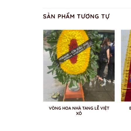
SẢN PHẨM TƯƠNG TỰ
 VIẾNG LIỆT SĨ
VÒNG HOA NHÀ TANG LỄ VIỆT
7/7
XÔ
,000
₫