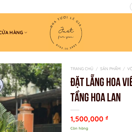
CỬA HÀNG
TRANG CHỦ
/
SẢN PHẨM
/
V
ĐẶT LẴNG HOA VI
TẦNG HOA LAN
1,500,000
₫
Còn hàng