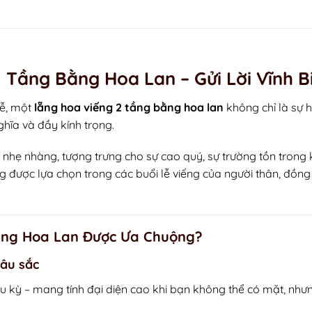
 Tầng Bằng Hoa Lan – Gửi Lời Vĩnh 
lễ, một
lẵng hoa viếng 2 tầng bằng hoa lan
không chỉ là sự 
ghĩa và đầy kính trọng.
và nhẹ nhàng, tượng trưng cho sự cao quý, sự trường tồn trong 
 được lựa chọn trong các buổi lễ viếng của người thân, đồng 
ầng Hoa Lan Được Ưa Chuộng?
sâu sắc
 cầu kỳ – mang tính đại diện cao khi bạn không thể có mặt, n