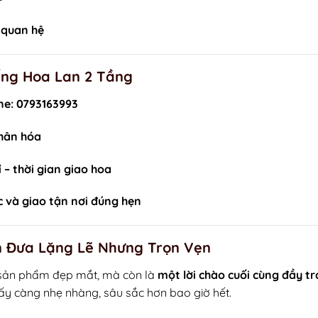
 quan hệ
ếng Hoa Lan 2 Tầng
ne: 0793163993
nhân hóa
 – thời gian giao hoa
c và giao tận nơi đúng hẹn
ễn Đưa Lặng Lẽ Nhưng Trọn Vẹn
t sản phẩm đẹp mắt, mà còn là
một lời chào cuối cùng đầy t
 ấy càng nhẹ nhàng, sâu sắc hơn bao giờ hết.