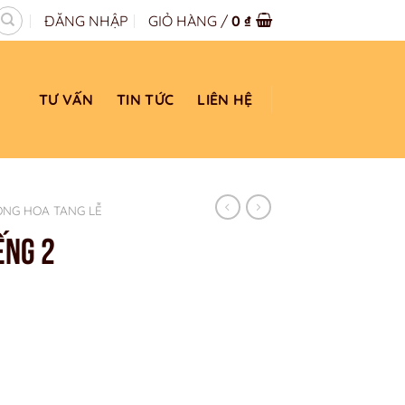
ĐĂNG NHẬP
GIỎ HÀNG /
0
₫
TƯ VẤN
TIN TỨC
LIÊN HỆ
ÒNG HOA TANG LỄ
ẾNG 2