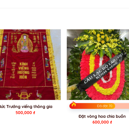
Đã đặt 70
Bức Trướng viếng thông gia
500,000
₫
Đặt vòng hoa chia buồn
600,000
₫