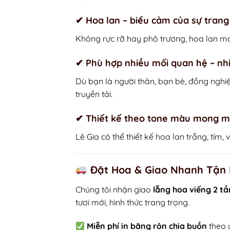
✔
Hoa lan – biểu cảm của sự trang
Không rực rỡ hay phô trương, hoa lan ma
✔
Phù hợp nhiều mối quan hệ – nh
Dù bạn là người thân, bạn bè, đồng nghiệ
truyền tải.
✔
Thiết kế theo tone màu mong 
Lê Gia có thể thiết kế hoa lan trắng, tí
Đặt Hoa & Giao Nhanh Tận 
Chúng tôi nhận giao
lẵng hoa viếng 2 t
tươi mới, hình thức trang trọng.
Miễn phí in băng rôn chia buồn
theo 