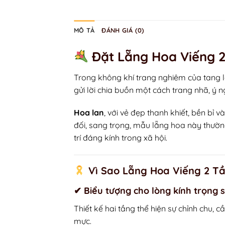
MÔ TẢ
ĐÁNH GIÁ (0)
Đặt Lẵng Hoa Viếng 2
Trong không khí trang nghiêm của tang 
gửi lời chia buồn một cách trang nhã, ý n
Hoa lan
, với vẻ đẹp thanh khiết, bền bỉ 
đối, sang trọng, mẫu lẵng hoa này thường
trí đáng kính trong xã hội.
Vì Sao Lẵng Hoa Viếng 2 T
✔
Biểu tượng cho lòng kính trọng 
Thiết kế hai tầng thể hiện sự chỉnh chu,
mực.