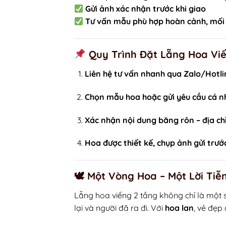
Gửi ảnh xác nhận trước khi giao
Tư vấn mẫu phù hợp hoàn cảnh, mối
Quy Trình Đặt Lẵng Hoa Vi
Liên hệ tư vấn nhanh qua Zalo/Hotli
Chọn mẫu hoa hoặc gửi yêu cầu cá 
Xác nhận nội dung băng rôn – địa chỉ
Hoa được thiết kế, chụp ảnh gửi trướ
🕊
Một Vòng Hoa – Một Lời Ti
Lẵng hoa viếng 2 tầng không chỉ là mộ
lại và người đã ra đi. Với
hoa lan
, vẻ đẹp