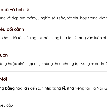
 nhã và tinh tế
ng vẻ đẹp âm thầm, ý nghĩa sâu sắc, rất phù hợp trong không 
iều bối cảnh
p hay đối tác của người mất, lẵng hoa lan 2 tầng vẫn luôn ph
muốn
m, vàng hoặc phối hợp nhẹ nhàng theo phong tục vùng miền, hoặ
Nơi
ầng bằng hoa lan
đến tận
nhà tang lễ
,
nhà riêng
tại Hà Nội. 
yêu cầu