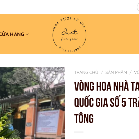
CỬA HÀNG
TRANG CHỦ
/
SẢN PHẨM
/
V
VÒNG HOA NHÀ T
QUỐC GIA SỐ 5 T
TÔNG