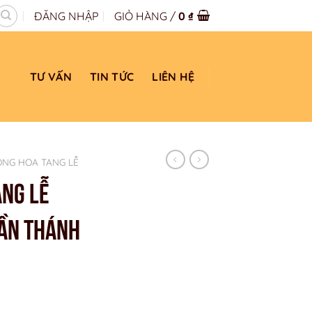
ĐĂNG NHẬP
GIỎ HÀNG /
0
₫
TƯ VẤN
TIN TỨC
LIÊN HỆ
ÒNG HOA TANG LỄ
ANG LỄ
RẦN THÁNH