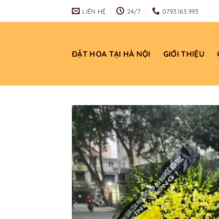
Chuyển
LIÊN HỆ
24/7
0793.163.993
đến
nội
dung
ĐẶT HOA TẠI HÀ NỘI
GIỚI THIỆU