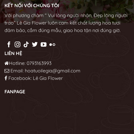
KẾT NỐI VỚI CHÚNG TÔI
Với phương châm “ Vui lòng người nhận, Đẹp lòng người
trao” Lê Gia Flower luôn cam kết chất lượng hoa tươi
đảm bảo, cắm đúng mẫu, giao hoa tận nơi đúng giờ.
LIÊN HỆ
Hotline: 0793163993
Email: hoatuoilegia@gmail.com
Facebook:
Lê Gia Flower
FANPAGE