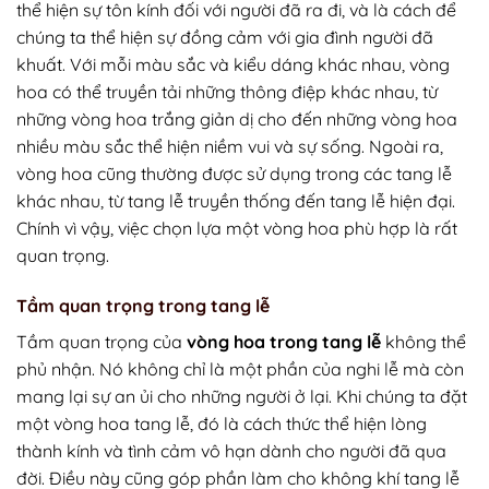
thể hiện sự tôn kính đối với người đã ra đi, và là cách để
chúng ta thể hiện sự đồng cảm với gia đình người đã
khuất. Với mỗi màu sắc và kiểu dáng khác nhau, vòng
hoa có thể truyền tải những thông điệp khác nhau, từ
những vòng hoa trắng giản dị cho đến những vòng hoa
nhiều màu sắc thể hiện niềm vui và sự sống. Ngoài ra,
vòng hoa cũng thường được sử dụng trong các tang lễ
khác nhau, từ tang lễ truyền thống đến tang lễ hiện đại.
Chính vì vậy, việc chọn lựa một vòng hoa phù hợp là rất
quan trọng.
Tầm quan trọng trong tang lễ
Tầm quan trọng của
vòng hoa trong tang lễ
không thể
phủ nhận. Nó không chỉ là một phần của nghi lễ mà còn
mang lại sự an ủi cho những người ở lại. Khi chúng ta đặt
một vòng hoa tang lễ, đó là cách thức thể hiện lòng
thành kính và tình cảm vô hạn dành cho người đã qua
đời. Điều này cũng góp phần làm cho không khí tang lễ