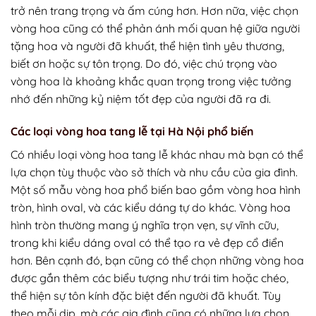
trở nên trang trọng và ấm cúng hơn. Hơn nữa, việc chọn
vòng hoa cũng có thể phản ánh mối quan hệ giữa người
tặng hoa và người đã khuất, thể hiện tình yêu thương,
biết ơn hoặc sự tôn trọng. Do đó, việc chú trọng vào
vòng hoa là khoảng khắc quan trọng trong việc tưởng
nhớ đến những kỷ niệm tốt đẹp của người đã ra đi.
Các loại vòng hoa tang lễ tại Hà Nội phổ biến
Có nhiều loại vòng hoa tang lễ khác nhau mà bạn có thể
lựa chọn tùy thuộc vào sở thích và nhu cầu của gia đình.
Một số mẫu vòng hoa phổ biến bao gồm vòng hoa hình
tròn, hình oval, và các kiểu dáng tự do khác. Vòng hoa
hình tròn thường mang ý nghĩa trọn vẹn, sự vĩnh cữu,
trong khi kiểu dáng oval có thể tạo ra vẻ đẹp cổ điển
hơn. Bên cạnh đó, bạn cũng có thể chọn những vòng hoa
được gắn thêm các biểu tượng như trái tim hoặc chéo,
thể hiện sự tôn kính đặc biệt đến người đã khuất. Tùy
theo mỗi dịp, mà các gia đình cũng có những lựa chọn