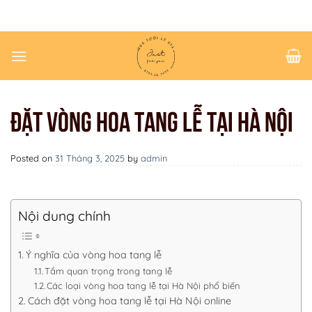
Chuyển
đến
nội
dung
ĐẶT VÒNG HOA TANG LỄ TẠI HÀ NỘI
Posted on
31 Tháng 3, 2025
by
admin
Nội dung chính
Ý nghĩa của vòng hoa tang lễ
Tầm quan trọng trong tang lễ
Các loại vòng hoa tang lễ tại Hà Nội phổ biến
Cách đặt vòng hoa tang lễ tại Hà Nội online