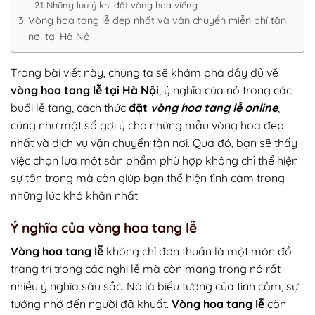
Những lưu ý khi đặt vòng hoa viếng
Vòng hoa tang lễ đẹp nhất và vận chuyển miễn phí tận
nơi tại Hà Nội
Trong bài viết này, chúng ta sẽ khám phá đầy đủ về
vòng hoa tang lễ tại Hà Nội
, ý nghĩa của nó trong các
buổi lễ tang, cách thức
đặt
vòng hoa tang lễ online
,
cũng như một số gợi ý cho những mẫu vòng hoa đẹp
nhất và dịch vụ vận chuyển tận nơi. Qua đó, bạn sẽ thấy
việc chọn lựa một sản phẩm phù hợp không chỉ thể hiện
sự tôn trọng mà còn giúp bạn thể hiện tình cảm trong
những lúc khó khăn nhất.
Ý nghĩa của vòng hoa tang lễ
Vòng hoa tang lễ
không chỉ đơn thuần là một món đồ
trang trí trong các nghi lễ mà còn mang trong nó rất
nhiều ý nghĩa sâu sắc. Nó là biểu tượng của tình cảm, sự
tưởng nhớ đến người đã khuất.
Vòng hoa tang lễ
còn