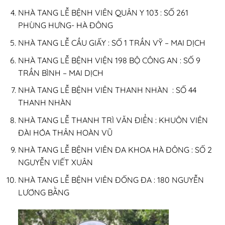
NHÀ TANG LỄ BỆNH VIÊN QUÂN Y 103 : SỐ 261
PHÙNG HƯNG- HÀ ĐÔNG
NHÀ TANG LỄ CẦU GIẤY : SỐ 1 TRẦN VỸ – MAI DỊCH
NHÀ TANG LỄ BỆNH VIỆN 198 BỘ CÔNG AN : SỐ 9
TRẦN BÌNH – MAI DỊCH
NHÀ TANG LỄ BỆNH VIÊN THANH NHÀN : SỐ 44
THANH NHÀN
NHÀ TANG LỄ THANH TRÌ VĂN ĐIỂN : KHUÔN VIÊN
ĐÀI HÓA THÂN HOÀN VŨ
NHÀ TANG LỄ BỆNH VIÊN ĐA KHOA HÀ ĐÔNG : SỐ 2
NGUYỄN VIẾT XUÂN
NHÀ TANG LỄ BỆNH VIÊN ĐỐNG ĐA : 180 NGUYỄN
LƯƠNG BẰNG