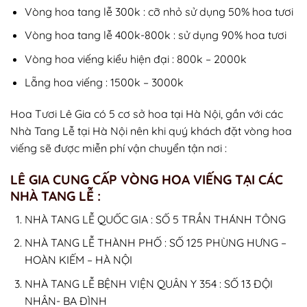
Vòng hoa tang lễ 300k : cỡ nhỏ sử dụng 50% hoa tươi
Vòng hoa tang lễ 400k-800k : sử dụng 90% hoa tươi
Vòng hoa viếng kiểu hiện đại : 800k – 2000k
Lẵng hoa viếng : 1500k – 3000k
Hoa Tươi Lê Gia có 5 cơ sở hoa tại Hà Nội, gần với các
Nhà Tang Lễ tại Hà Nội nên khi quý khách đặt vòng hoa
viếng sẽ được miễn phí vận chuyển tận nơi :
LÊ GIA CUNG CẤP VÒNG HOA VIẾNG TẠI CÁC
NHÀ TANG LỄ :
NHÀ TANG LỄ QUỐC GIA : SỐ 5 TRẦN THÁNH TÔNG
NHÀ TANG LỄ THÀNH PHỐ : SỐ 125 PHÙNG HƯNG –
HOÀN KIẾM – HÀ NỘI
NHÀ TANG LỄ BỆNH VIỆN QUÂN Y 354 : SỐ 13 ĐỘI
NHÂN- BA ĐÌNH