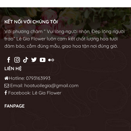
KẾT NỐI VỚI CHÚNG TÔI
Với phương châm “ Vui lòng người nhận, Đẹp lòng người
trao” Lê Gia Flower luôn cam kết chất lượng hoa tươi
đảm bảo, cắm đúng mẫu, giao hoa tận nơi đúng giờ.
LIÊN HỆ
Hotline: 0793163993
Email: hoatuoilegia@gmail.com
Facebook:
Lê Gia Flower
FANPAGE