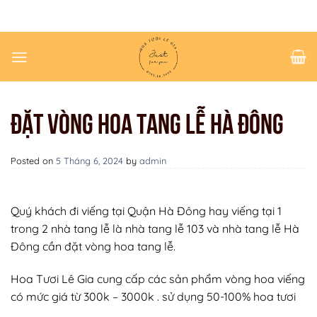
Chuyển
đến
nội
dung
ĐẶT VÒNG HOA TANG LỄ HÀ ĐÔNG
Posted on
5 Tháng 6, 2024
by
admin
Quý khách đi viếng tại Quận Hà Đông hay viếng tại 1
trong 2 nhà tang lễ là nhà tang lễ 103 và nhà tang lễ Hà
Đông cần đặt vòng hoa tang lễ.
Hoa Tươi Lê Gia cung cấp các sản phẩm vòng hoa viếng
có mức giá từ 300k – 3000k . sử dụng 50-100% hoa tươi