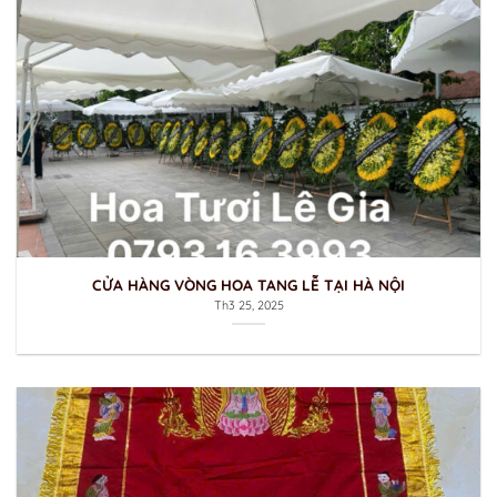
CỬA HÀNG VÒNG HOA TANG LỄ TẠI HÀ NỘI
Th3 25, 2025